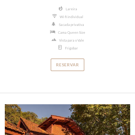
Lareira
Wi-fi individual
Sacada privativa
Cama Queen Size
Vista para o Vale
Frigobar
RESERVAR